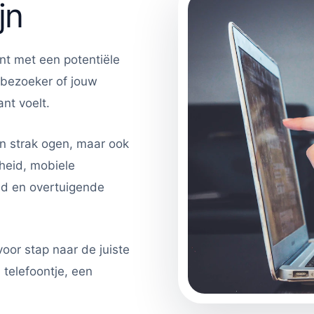
jn
nt met een potentiële
 bezoeker of jouw
nt voelt.
n strak ogen, maar ook
lheid, mobiele
id en overtuigende
oor stap naar de juiste
 telefoontje, een