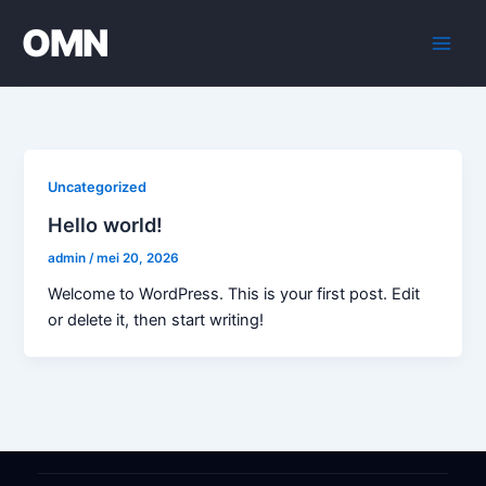
Ga
OMN
naar
de
inhoud
Uncategorized
Hello world!
admin
/
mei 20, 2026
Welcome to WordPress. This is your first post. Edit
or delete it, then start writing!